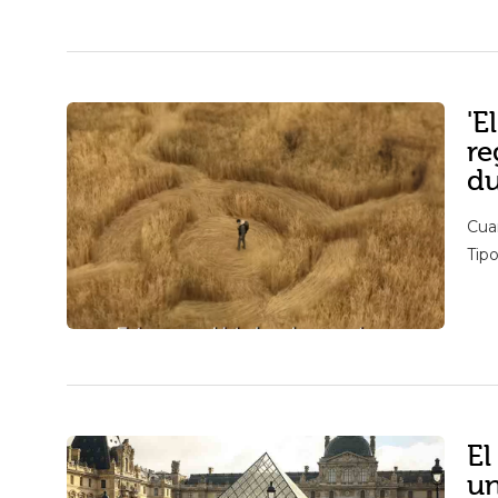
'E
re
du
Cua
Tipo
El
un