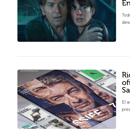
En
Tod
des
Ri
of
Sa
El a
pres