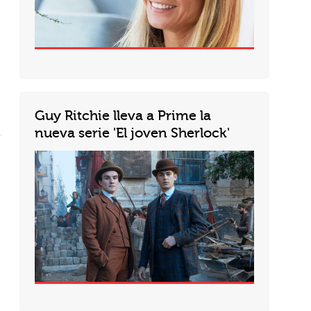
Guy Ritchie lleva a Prime la
nueva serie 'El joven Sherlock'
Sherlock Holmes regresa al caso. Guy Ritchie incursionó por primera vez en el mundo del detective más grande de la...