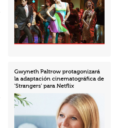
Gwyneth Paltrow protagonizará
la adaptación cinematográfica de
'Strangers' para Netflix
Netflix ha adquirido los derechos de 'Strangers', el bestseller número uno del New York Times de Belle Burden, con...