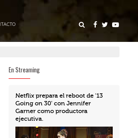
TACTO
En Streaming
Netflix prepara el reboot de '13
Going on 30' con Jennifer
Garner como productora
ejecutiva.
Netflix anunció el relanzamiento de la clásica comedia romántica "13 Going on 30". Jennifer Gar