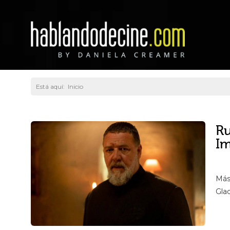
Está aquí:
Inicio
Ru
Im
Más
Gla