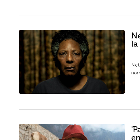
Ne
la
Net
nomb
'P
en