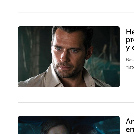
He
pr
y 
Bas
hist
A
en