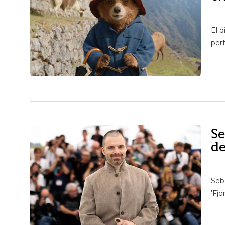
El d
per
Se
de
Seba
'Fjo