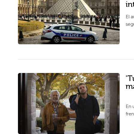
in
El 
seg
'T
má
En u
fren