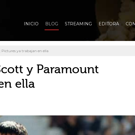
INICIO
BLOG
STREAMING
EDITORA
CON
 Pictures ya trabajan en ella
 Scott y Paramount
en ella