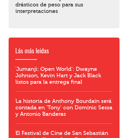
drásticos de peso para sus
interpretaciones
Lás más leidas
'Jumanji: Open World': Dwayne
Johnson, Kevin Hart y Jack Black
listos para la entrega final
La historia de Anthony Bourdain será
contada en 'Tony' con Dominic Sessa
y Antonio Banderas
El Festival de Cine de San Sebastián