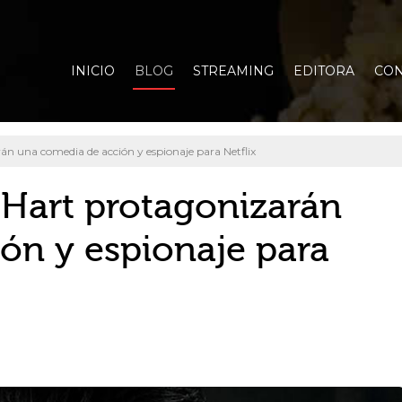
INICIO
BLOG
STREAMING
EDITORA
CON
án una comedia de acción y espionaje para Netflix
 Hart protagonizarán
ón y espionaje para