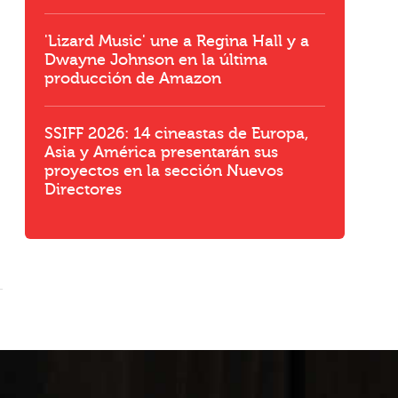
'Lizard Music' une a Regina Hall y a
Dwayne Johnson en la última
producción de Amazon
l
SSIFF 2026: 14 cineastas de Europa,
Asia y América presentarán sus
proyectos en la sección Nuevos
Directores