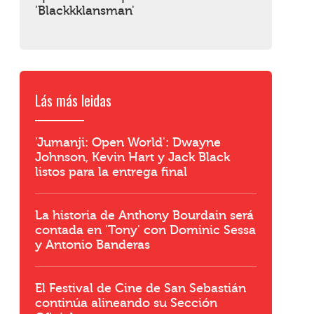
'Blackkklansman'
Lás más leidas
r
'Jumanji: Open World': Dwayne
Johnson, Kevin Hart y Jack Black
listos para la entrega final
La historia de Anthony Bourdain será
contada en 'Tony' con Dominic Sessa
y Antonio Banderas
El Festival de Cine de San Sebastián
continúa alineando su Sección