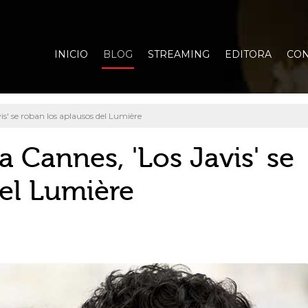
INICIO
BLOG
STREAMING
EDITORA
CON
is' se roban los aplausos del Lumière
a Cannes, 'Los Javis' se
del Lumière