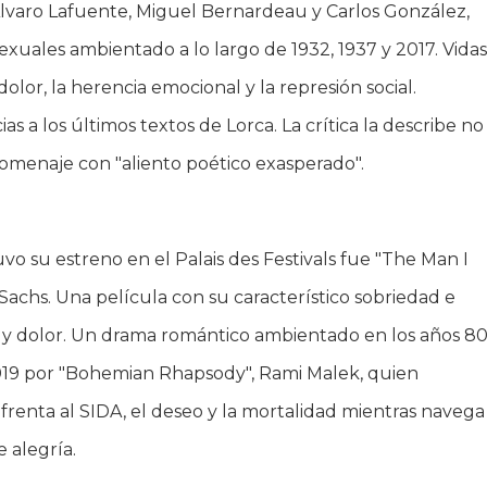
lvaro Lafuente, Miguel Bernardeau y Carlos González,
exuales ambientado a lo largo de 1932, 1937 y 2017. Vida
olor, la herencia emocional y la represión social.
 a los últimos textos de Lorca. La crítica la describe no
homenaje con "aliento poético exasperado".
o su estreno en el Palais des Festivals fue "The Man I
achs. Una película con su característico sobriedad e
o y dolor. Un drama romántico ambientado en los años 8
019 por "Bohemian Rhapsody", Rami Malek, quien
nfrenta al SIDA, el deseo y la mortalidad mientras navega
 alegría.