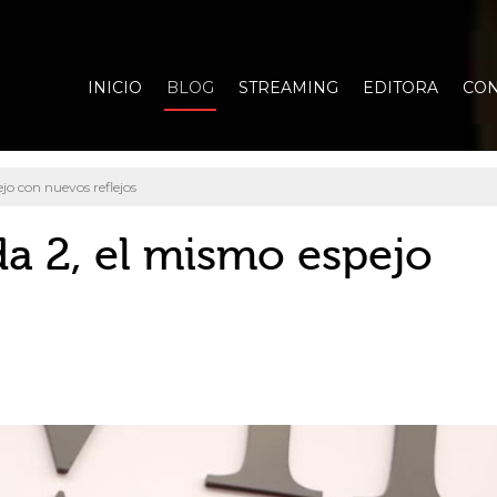
INICIO
BLOG
STREAMING
EDITORA
CON
jo con nuevos reflejos
da 2, el mismo espejo