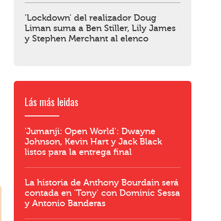
'Lockdown' del realizador Doug
Liman suma a Ben Stiller, Lily James
y Stephen Merchant al elenco
Lás más leidas
'Jumanji: Open World': Dwayne
Johnson, Kevin Hart y Jack Black
listos para la entrega final
La historia de Anthony Bourdain será
contada en 'Tony' con Dominic Sessa
y Antonio Banderas