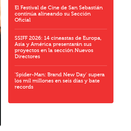
El Festival de Cine de San Sebastián
continúa alineando su Sección
Oficial
SSIFF 2026: 14 cineastas de Europa,
Asia y América presentarán sus
proyectos en la sección Nuevos
Directores
'Spider-Man: Brand New Day' supera
los mil millones en seis días y bate
records