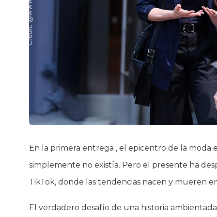
En la primera entrega , el epicentro de la moda e
simplemente no existía. Pero el presente ha des
TikTok, donde las tendencias nacen y mueren en
El verdadero desafío de una historia ambientada 