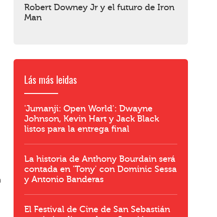
Robert Downey Jr y el futuro de Iron
Man
Lás más leidas
'Jumanji: Open World': Dwayne
Johnson, Kevin Hart y Jack Black
listos para la entrega final
La historia de Anthony Bourdain será
contada en 'Tony' con Dominic Sessa
y Antonio Banderas
a
El Festival de Cine de San Sebastián