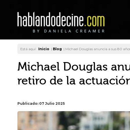
Está aquí:
Inicio
|
Blog
|
Michael Douglas anuncia a sus 80 años 
Michael Douglas anu
retiro de la actuació
Publicado: 07 Julio 2025