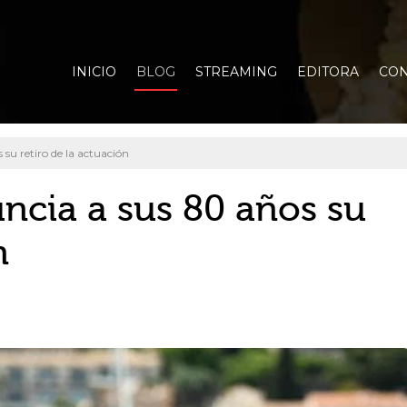
INICIO
BLOG
STREAMING
EDITORA
CON
su retiro de la actuación
ncia a sus 80 años su
n