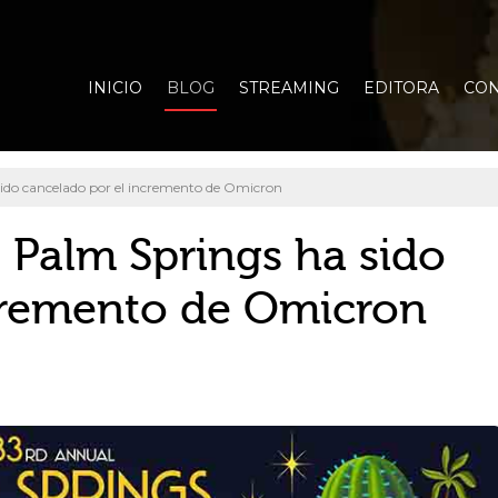
INICIO
BLOG
STREAMING
EDITORA
CON
 sido cancelado por el incremento de Omicron
e Palm Springs ha sido
cremento de Omicron