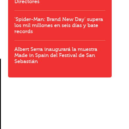
Directores
'Spider-Man: Brand New Day' supera
los mil millones en seis días y bate
records
Albert Serra inaugurará la muestra
Made in Spain del Festival de San
Sebastián