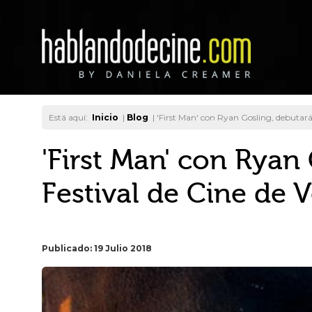
Está aquí:
Inicio
|
Blog
|
'First Man' con Ryan Gosling, debutará 
'First Man' con Ryan
Festival de Cine de 
Publicado: 19 Julio 2018