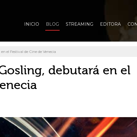
INICIO
BLOG
STREAMING
EDITORA
CON
en el Festival de Cine de Venecia
 Gosling, debutará en el
Venecia