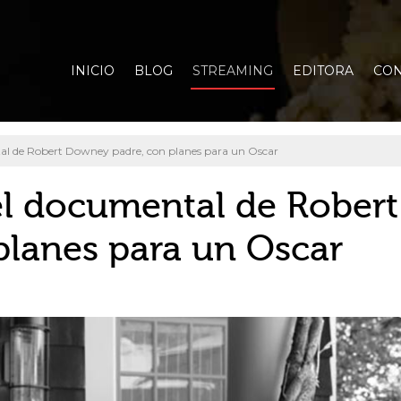
INICIO
BLOG
STREAMING
EDITORA
CON
ntal de Robert Downey padre, con planes para un Oscar
' el documental de Robert
lanes para un Oscar