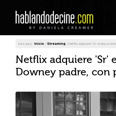
Está aquí:
Inicio
|
Streaming
|
Netflix adquiere 'Sr' el docume
Netflix adquiere 'Sr
Downey padre, con p