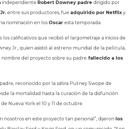
a
independiente
Robert Downey padre
dirigido por
Jr.
entre sus productores, fue
adquirido por Netflix
y
 una nominación en los
Oscar
esta temporada.
 los calificativos que recibió el largometraje a inicios de
ney Jr., quien asistió al estreno mundial de la película,
 en nombre del proyecto sobre su padre
fallecido a los
padre, reconocido por la sátira Putney Swope de
de la mortalidad hasta la curación de la disfunción
 de Nueva York el 10 y 11 de octubre.
n nosotros en este proyecto tan personal”, dijeron
los
ily Barclay Ford y Kevin Ford, en un comunicado. "Son