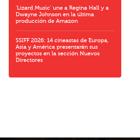
'Lizard Music' une a Regina Hall y a
Dwayne Johnson en la última
producción de Amazon
SSIFF 2026: 14 cineastas de Europa,
Asia y América presentarán sus
proyectos en la sección Nuevos
Directores