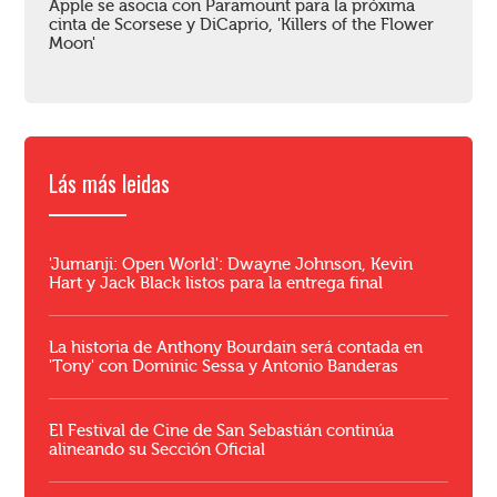
Apple se asocia con Paramount para la próxima
cinta de Scorsese y DiCaprio, 'Killers of the Flower
Moon'
Lás más leidas
'Jumanji: Open World': Dwayne Johnson, Kevin
Hart y Jack Black listos para la entrega final
La historia de Anthony Bourdain será contada en
'Tony' con Dominic Sessa y Antonio Banderas
El Festival de Cine de San Sebastián continúa
alineando su Sección Oficial