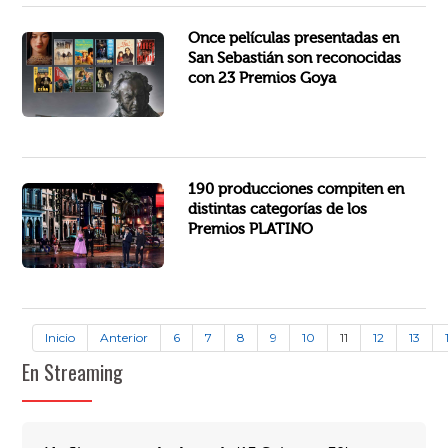
Once películas presentadas en el Festival de San Sebastián han sido premiadas en 23 de las 25 categorías de...
Once películas presentadas en
San Sebastián son reconocidas
con 23 Premios Goya
Un total de 124 películas, 52 miniseries y 14 series han sido incluidas en la fase actual de selección de los Premios...
190 producciones compiten en
distintas categorías de los
Premios PLATINO
Inicio
Anterior
6
7
8
9
10
11
12
13
En Streaming