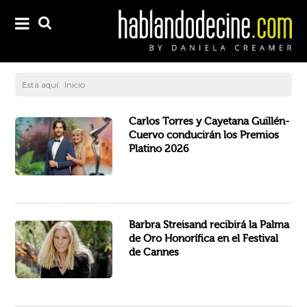
Está aquí:
Inicio
El sector audiovisual iberoamericano se prepara para una de sus celebraciones más relevantes del año. Los actores...
Carlos Torres y Cayetana Guillén-
Cuervo conducirán los Premios
Platino 2026
Artista icónica y personificación del sueño americano en todo su esplendor original, Barbra Streisand es una estrella...
Barbra Streisand recibirá la Palma
de Oro Honorífica en el Festival
de Cannes