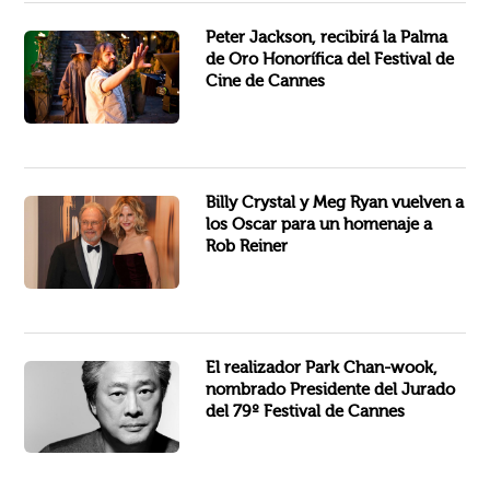
“Ser galardonado con una Palma de Oro honorífica en Cannes es uno de los mayores privilegios de mi carrera”, declaró...
Peter Jackson, recibirá la Palma
de Oro Honorífica del Festival de
Cine de Cannes
Los coprotagonistas de "Cuando Harry conoció a Sally", Billy Crystal y Meg Ryan, se reunirán en los Oscar para honrar a...
Billy Crystal y Meg Ryan vuelven a
los Oscar para un homenaje a
Rob Reiner
Aclamado internacionalmente por la crítica y el público, el director, guionista y productor surcoreano Park Chan-wook...
El realizador Park Chan-wook,
nombrado Presidente del Jurado
del 79º Festival de Cannes