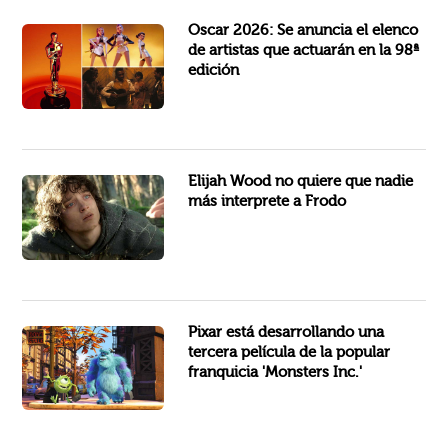
El productor ejecutivo y showrunner Raj Kapoor y la productora ejecutiva Katy Mullan anunciaron el elenco de artistas...
Oscar 2026: Se anuncia el elenco
de artistas que actuarán en la 98ª
edición
Elijah Wood no quiere que nadie más interprete a Frodo, y podría regresar él mismo como el icónico personaje de...
Elijah Wood no quiere que nadie
más interprete a Frodo
El proyecto fue revelado en un extenso perfil del Wall Street Journal que examinó el funcionamiento interno de Pixar...
Pixar está desarrollando una
tercera película de la popular
franquicia 'Monsters Inc.'