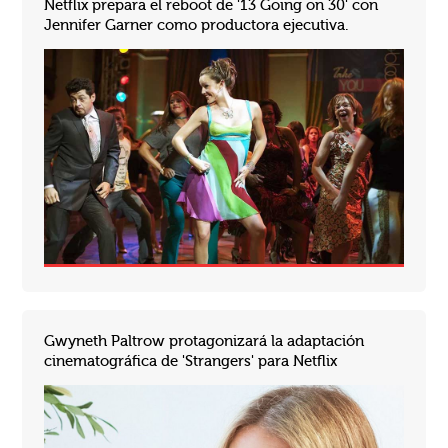
Netflix prepara el reboot de '13 Going on 30' con
Jennifer Garner como productora ejecutiva.
Netflix anunció el relanzamiento de la clásica comedi
Gwyneth Paltrow protagonizará la adaptación
cinematográfica de 'Strangers' para Netflix
Netflix ha adquirido los derechos de 'Strangers', el bestseller número uno del New York Times de Belle Burden, con...