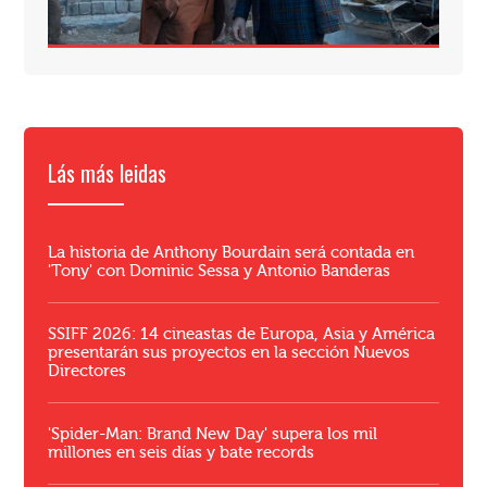
Lás más leidas
La historia de Anthony Bourdain será contada en
'Tony' con Dominic Sessa y Antonio Banderas
SSIFF 2026: 14 cineastas de Europa, Asia y América
presentarán sus proyectos en la sección Nuevos
Directores
'Spider-Man: Brand New Day' supera los mil
millones en seis días y bate records