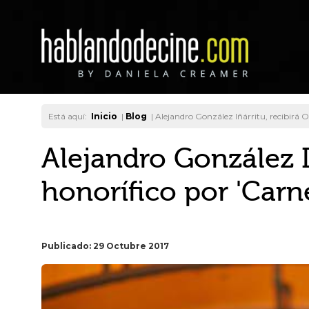
Está aquí:
Inicio
|
Blog
|
Alejandro González Iñárritu, recibirá O
Alejandro González I
honorífico por 'Carn
Publicado: 29 Octubre 2017