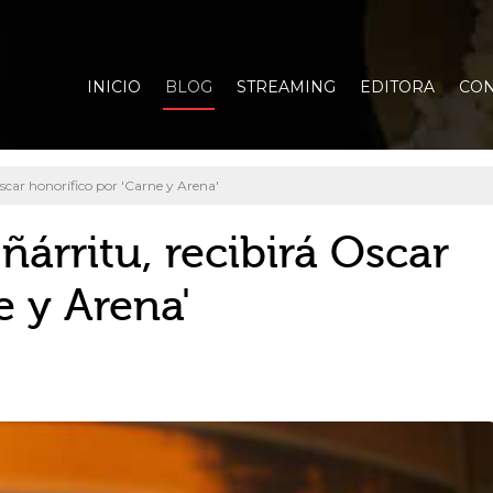
INICIO
BLOG
STREAMING
EDITORA
CON
scar honorífico por 'Carne y Arena'
ñárritu, recibirá Oscar
e y Arena'