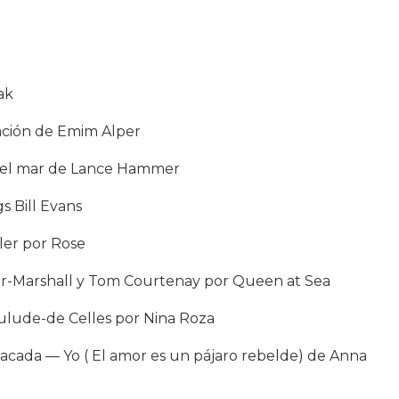
tak
ación de Emim Alper
n el mar de Lance Hammer
s Bill Evans
ler por Rose
der-Marshall y Tom Courtenay por Queen at Sea
ulude-de Celles por Nina Roza
tacada — Yo ( El amor es un pájaro rebelde) de Anna