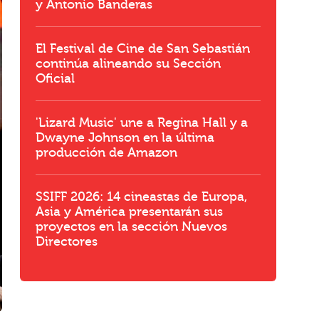
y Antonio Banderas
El Festival de Cine de San Sebastián
continúa alineando su Sección
Oficial
'Lizard Music' une a Regina Hall y a
Dwayne Johnson en la última
producción de Amazon
SSIFF 2026: 14 cineastas de Europa,
Asia y América presentarán sus
proyectos en la sección Nuevos
Directores