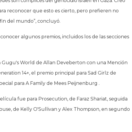
tedes son cómplices del genocidio israelí en Gaza. Creo
ra reconocer que esto es cierto, pero prefieren no
l fin del mundo”, concluyó.
conocer algunos premios, incluidos los de las secciones
ara Gugu's World de Allan Deveberton con una Mención
neration 14+, el premio principal para Sad Girlz de
pecial para A Family de Mees Peijnenburg .
lícula fue para Prosecution, de Faraz Shariat, seguida
Mouse, de Kelly O'Sullivan y Alex Thompson, en segundo