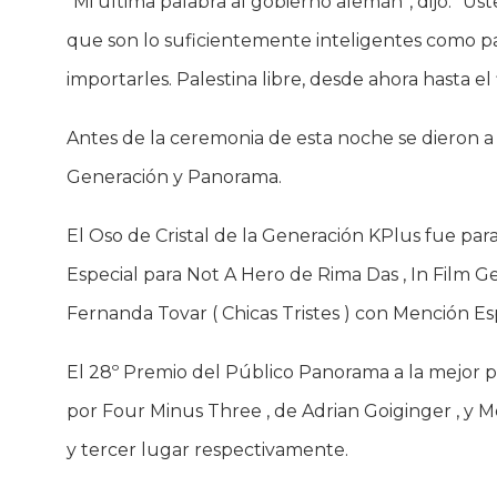
“Mi última palabra al gobierno alemán”, dijo. “Us
que son lo suficientemente inteligentes como pa
importarles. Palestina libre, desde ahora hasta e
Antes de la ceremonia de esta noche se dieron a 
Generación y Panorama.
El Oso de Cristal de la Generación KPlus fue p
Especial para Not A Hero de Rima Das , In Film Ge
Fernanda Tovar ( Chicas Tristes ) con Mención Es
El 28º Premio del Público Panorama a la mejor pe
por Four Minus Three , de Adrian Goiginger , y 
y tercer lugar respectivamente.