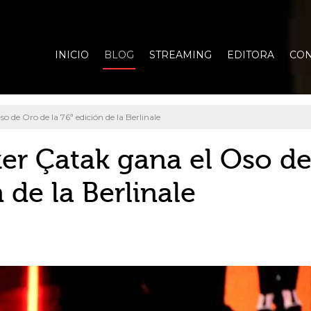
INICIO
BLOG
STREAMING
EDITORA
CON
so de Oro de la 76ª edición de la Berlinale
lker Çatak gana el Oso d
 de la Berlinale