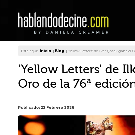
Está aquí:
Inicio
|
Blog
|
'Yellow Letters' de Ilker Çatak gana el O
'Yellow Letters' de I
Oro de la 76ª edición
Publicado: 22 Febrero 2026