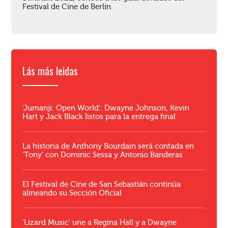
Festival de Cine de Berlin
Lás más leidas
'Jumanji: Open World': Dwayne Johnson, Kevin
Hart y Jack Black listos para la entrega final
La historia de Anthony Bourdain será contada en
'Tony' con Dominic Sessa y Antonio Banderas
El Festival de Cine de San Sebastián continúa
alineando su Sección Oficial
'Lizard Music' une a Regina Hall y a Dwayne