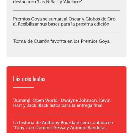
destacaron 'Las Niñas' y 'Akelarre'
Premios Goya se suman al Oscar y Globos de Oro
al flexibilizar sus bases para la próxima edición
'Roma' de Cuarón favorita en los Premios Goya
Lás más leidas
'Jumanji: Open World': Dwayne Johnson, Kevin
Hart y Jack Black listos para la entrega final
La historia de Anthony Bourdain será contada en
'Tony' con Dominic Sessa y Antonio Banderas