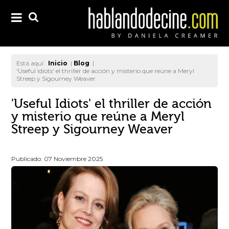
Está aquí:
Inicio
|
Blog
|
'Useful Idiots' el thriller de acción y misterio que reúne a Meryl
Streep y Sigourney Weaver
'Useful Idiots' el thriller de acción
y misterio que reúne a Meryl
Streep y Sigourney Weaver
Publicado: 07 Noviembre 2025