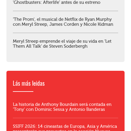
'Ghostbusters: Afterlife' antes de su estreno
'The Prom', el musical de Netflix de Ryan Murphy
con Meryl Streep, James Corden y Nicole Kidman
Meryl Streep emprende el viaje de su vida en 'Let
Them All Talk' de Steven Soderbergh
Lás más leidas
La historia de Anthony Bourdain será contada en
'Tony' con Dominic Sessa y Antonio Banderas
SSIFF 2026: 14 cineastas de Europa, Asia y América