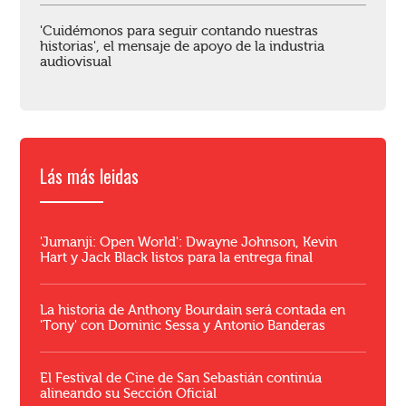
'Cuidémonos para seguir contando nuestras
historias', el mensaje de apoyo de la industria
audiovisual
Lás más leidas
'Jumanji: Open World': Dwayne Johnson, Kevin
Hart y Jack Black listos para la entrega final
La historia de Anthony Bourdain será contada en
'Tony' con Dominic Sessa y Antonio Banderas
El Festival de Cine de San Sebastián continúa
alineando su Sección Oficial