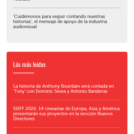
'Cuidémonos para seguir contando nuestras
historias', el mensaje de apoyo de la industria
audiovisual
Lás más leidas
La historia de Anthony Bourdain será contada en
'Tony' con Dominic Sessa y Antonio Banderas
SSIFF 2026: 14 cineastas de Europa, Asia y América
presentarán sus proyectos en la sección Nuevos
Directores