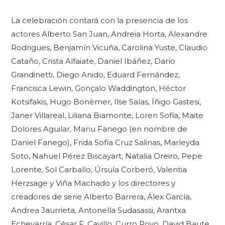
La celebración contará con la presencia de los
actores Alberto San Juan, Andreia Horta, Alexandre
Rodrigues, Benjamín Vicuña, Carolina Yuste, Claudio
Cataño, Crista Alfaiate, Daniel Ibáñez, Darío
Grandinetti, Diego Anido, Eduard Fernández,
Francisca Lewin, Gonçalo Waddington, Héctor
Kotsifakis, Hugo Bonèmer, Ilse Salas, Íñigo Gastesi,
Janer Villareal, Liliana Biamonte, Loren Sofía, Maite
Dolores Aguilar, Manu Fanego (en nombre de
Daniel Fanego), Frida Sofía Cruz Salinas, Marleyda
Soto, Nahuel Pérez Biscayart, Natalia Oreiro, Pepe
Lorente, Sol Carballo, Úrsula Corberó, Valentia
Herzsage y Viña Machado y los directores y
creadores de serie Alberto Barrera, Álex García,
Andrea Jaurrieta, Antonella Sudasassi, Arantxa
Echevarría, César F. Cavillo, Curro Royo, David Baute,