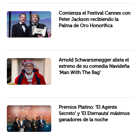
Este lunes se dio inicio a la 79º edición del Festival de Cine de Cannes, en el que el oscarizado director Peter...
Comienza el Festival Cannes con
Peter Jackson recibiendo la
Palma de Oro Honorífica
La comedia familiar navideña "El hombre de la bolsa", protagonizada por Arnold Schwarzenegger y Alan Ritchson, alista...
Arnold Schwarzenegger alista el
estreno de su comedia Navideña
'Man With The Bag'
"El agente secreto", el filme brasileño de Kleber Mendonça Filho fue el gran triunfador en la noche en los Premios...
Premios Platino: 'El Agente
Secreto' y 'El Eternauta' máximos
ganadores de la noche