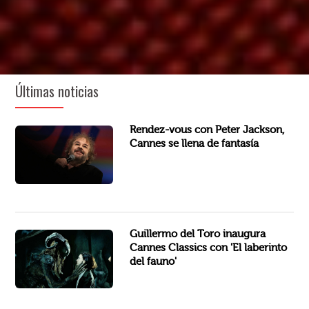
Últimas noticias
En la sesión de 95 minutos, Jackson repasó su carrera de casi 40 años, incluyendo una larga conversación sobre las...
Rendez-vous con Peter Jackson,
Cannes se llena de fantasía
El laberinto del fauno (2006), la película de culto de Guillermo del Toro protagonizada por Sergi López y Maribel...
Guillermo del Toro inaugura
Cannes Classics con 'El laberinto
del fauno'