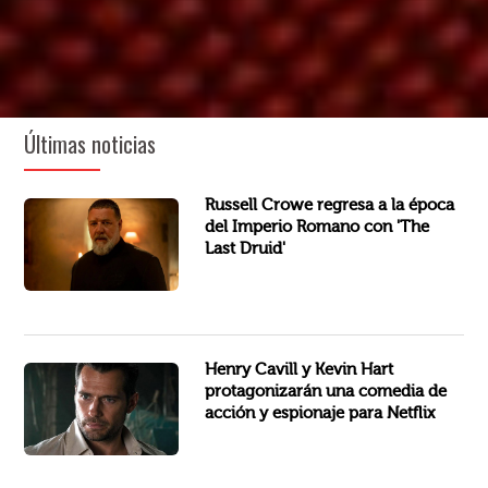
Últimas noticias
Más de dos décadas después de conquistar Hollywood con Gladiador, Russell Crowe volverá a enfrentarse al poder de Roma...
Russell Crowe regresa a la época
del Imperio Romano con 'The
Last Druid'
Basada en un relato corto de Sean Lewis, la película de McG narra la historia de dos espías rivales que se conocen en...
Henry Cavill y Kevin Hart
protagonizarán una comedia de
acción y espionaje para Netflix