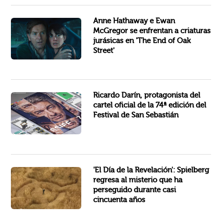
Todo parece normal mientras conduces por Oak Street, hasta que descubres que tu vecindario simplemente termina en un...
Anne Hathaway e Ewan
McGregor se enfrentan a criaturas
jurásicas en 'The End of Oak
Street'
El actor, productor y director Ricardo Darín, una de las figuras más prestigiosas del cine latinoamericano y mundial de...
Ricardo Darín, protagonista del
cartel oficial de la 74ª edición del
Festival de San Sebastián
Cuando Steven Spielberg estrenó 'Encuentros Cercanos del Tercer Tipo' en 1977, transformó para siempre la forma en que...
'El Día de la Revelación': Spielberg
regresa al misterio que ha
perseguido durante casi
cincuenta años