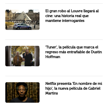
El audaz robo que sacudió a Francia y puso en entredicho la seguridad del museo más famoso del planeta ya prepara su...
El gran robo al Louvre llegará al
cine: una historia real que
mantiene interrogantes
En una época en la que los thrillers suelen apostar por la acción frenética y los giros imposibles, 'Tuner' llega como...
'Tuner', la película que marca el
regreso más entrañable de Dustin
Hoffman
Netflix publicó un breve adelanto a través de una imagen de “En nombre de mi hijo” (“Vicentina Pede Desculpas”), el...
Netflix presenta 'En nombre de mi
hijo', la nueva película de Gabriel
Martins