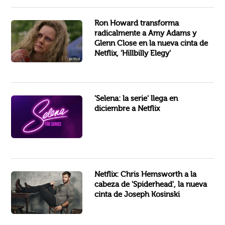
de
y...
Basado en el
número uno del
, dirigido por el
Ron Howard transforma
radicalmente a Amy Adams y
Glenn Close en la nueva cinta de
Netflix, 'Hillbilly Elegy'
Selena Quintanilla, en su
, logró convertirse en una de las cantantes tejanas
'Selena: la serie' llega en
diciembre a Netflix
El director
acaba de conseguir al trio protagonista para su próxima película
Netflix: Chris Hemsworth a la
cabeza de 'Spiderhead', la nueva
cinta de Joseph Kosinski