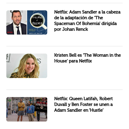
Después de su
, Adam Sandler podrá aspirar nuevamente a estar en la lista de nominados...
Netflix: Adam Sandler a la cabeza
de la adaptación de 'The
Spaceman Of Bohemia' dirigida
por Johan Renck
protagonizada por
, quien...
'The Woman in the House' es la
Kristen Bell es 'The Woman in the
House' para Netflix
Queen
protagonizarán junto a
, la...
, el ganador del Oscar,
Netflix: Queen Latifah, Robert
Duvall y Ben Foster se unen a
Adam Sandler en ‘Hustle’