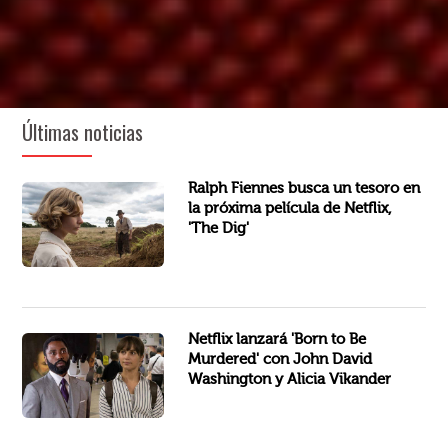
Últimas noticias
Parece que Netflix tiene un nuevo drama camino,
, basada basa en el libro del mismo nombre, escrito por
Ralph Fiennes busca un tesoro en
la próxima película de Netflix,
'The Dig'
estrenará
Aunque aún
, un thriller prota
de estreno en el 2021,
Netflix lanzará 'Born to Be
Murdered' con John David
Washington y Alicia Vikander