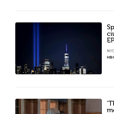
Sp
ci
E
NYC
HB
'T
mé