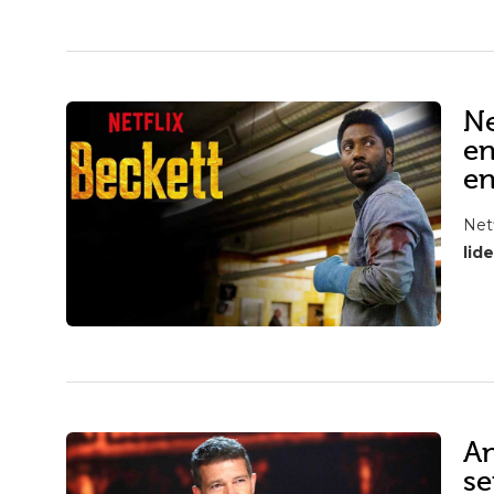
Ne
en
en
Net
lid
An
se