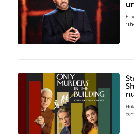
un
El 
'Th
St
Sh
nu
Hul
co