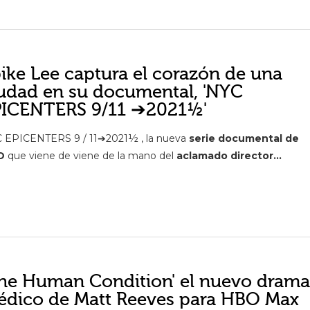
ike Lee captura el corazón de una
udad en su documental, 'NYC
PICENTERS 9/11 ➔2021½'
 EPICENTERS 9 / 11➔2021½ , la nueva
serie documental de
O
que viene de viene de la mano del
aclamado director...
he Human Condition' el nuevo dram
dico de Matt Reeves para HBO Max