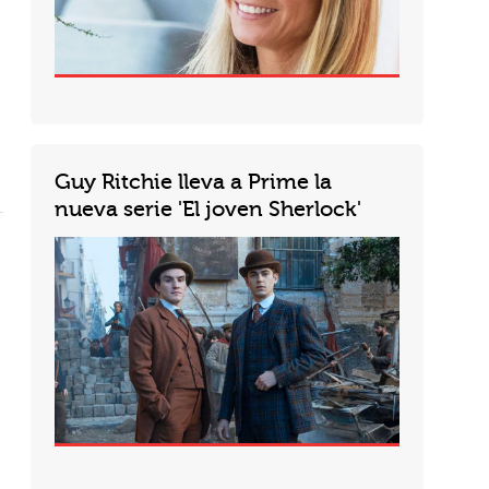
Guy Ritchie lleva a Prime la
nueva serie 'El joven Sherlock'
Sherlock Holmes regresa al caso. Guy Ritchie incursionó por primera vez en el mundo del detective más grande de la...