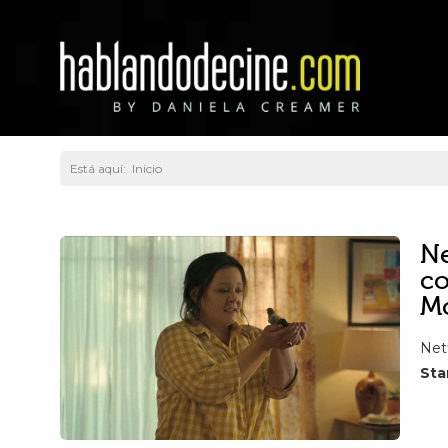
Está aquí:
Inicio
Ne
co
Mc
Netf
Star