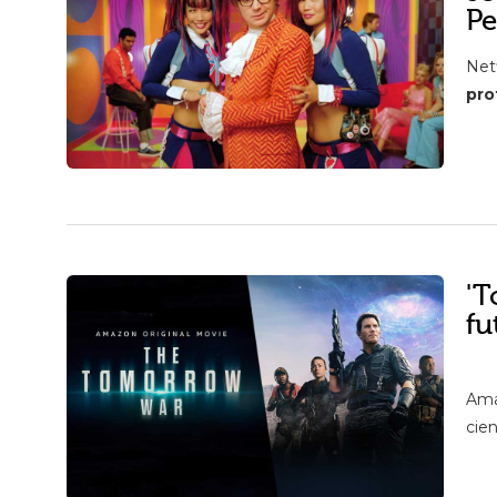
Pe
Netf
pro
'T
fu
Ama
cien