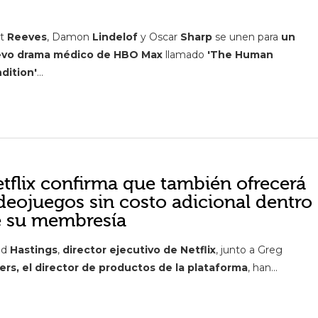
tt
Reeves
, Damon
Lindelof
y Oscar
Sharp
se unen para
un
vo drama médico de HBO Max
llamado
'The Human
dition'
...
tflix confirma que también ofrecerá
deojuegos sin costo adicional dentro
 su membresía
ed
Hastings
,
director ejecutivo de Netflix
, junto a Greg
ers, el director de productos de la plataforma
, han...