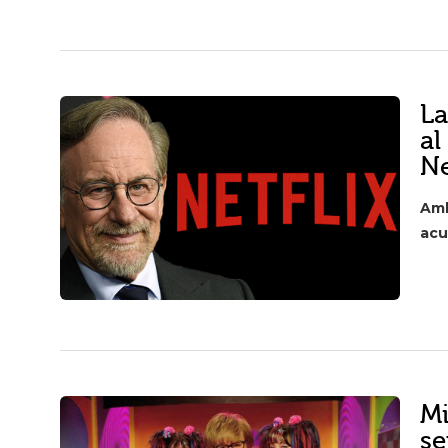
La
al
Ne
Amb
acu
Mi
se