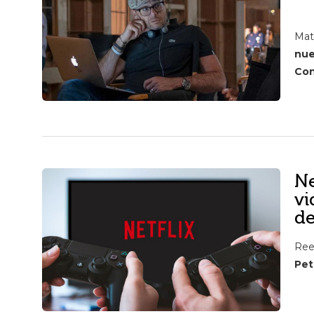
Ma
nue
Con
Ne
vi
de
Re
Pet