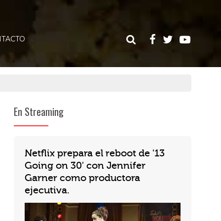
TACTO
En Streaming
Netflix prepara el reboot de '13
Going on 30' con Jennifer
Garner como productora
ejecutiva.
Netflix anunció el relanzamiento de la clásica comedia romántica "13 Going on 30". Jennifer Gar