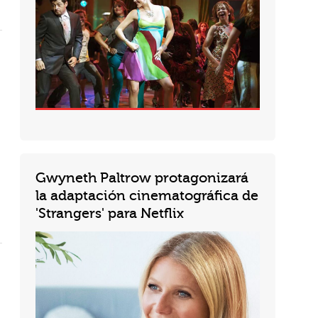
Gwyneth Paltrow protagonizará
la adaptación cinematográfica de
'Strangers' para Netflix
Netflix ha adquirido los derechos de 'Strangers', el bestseller número uno del New York Times de Belle Burden, con...
a