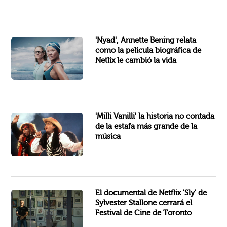
Annette Bening reflexiona sobre la experiencia que le cambió la vida al interpretar a la nadadora de maratón Diana Nyad...
'Nyad', Annette Bening relata
como la pelicula biográfica de
Netlix le cambió la vida
El ascenso y caída del popular dúo pop
es el tema del nuevo largometraje documental que llegará a...
'Milli Vanilli' la historia no contada
de la estafa más grande de la
música
que abarca
Sly, el documental de
y recuerda las famosas actuaciones del ícono...
El documental de Netflix 'Sly' de
Sylvester Stallone cerrará el
Festival de Cine de Toronto