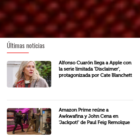
Últimas noticias
Disclaimer, la serie psicológica limitada de siete capítulos para Apple creado y dirigido por el cineasta ganador del...
Alfonso Cuarón llega a Apple con
la serie limitada 'Disclaimer',
protagonizada por Cate Blanchett
Awkwafina y John Cena descubren que ganar la lotería no es tan bueno como parece en el primer avance de la comedia de...
Amazon Prime reúne a
Awkwafina y John Cena en
'Jackpot!' de Paul Feig Remolque