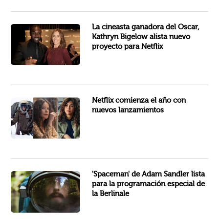
Idris Elba y Rebecca Ferguson se alistan para protagonizar la próxima película de la ganadora del Oscar, Kathryn...
La cineasta ganadora del Oscar,
Kathryn Bigelow alista nuevo
proyecto para Netflix
Una casi irreconocible Sofía Vergara interpretando a la jefa de un cártel, una nueva versión de la historia del equipo...
Netflix comienza el año con
nuevos lanzamientos
El Festival de Cine de Berlín ha anunciado las primeras siete producciones, incluida una serie, que serán invitadas a...
'Spaceman' de Adam Sandler lista
para la programación especial de
la Berlinale